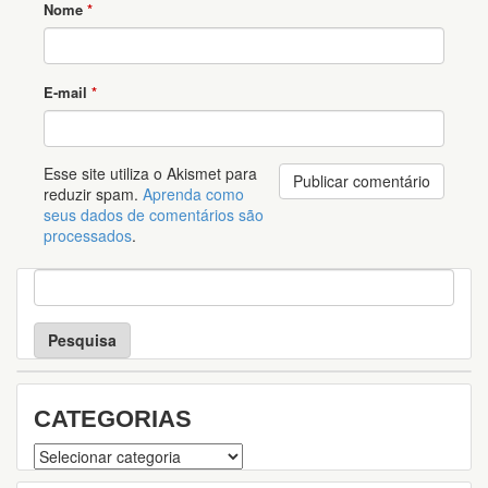
Nome
*
E-mail
*
Esse site utiliza o Akismet para
reduzir spam.
Aprenda como
seus dados de comentários são
processados
.
P
e
s
q
u
i
s
CATEGORIAS
a
Categorias