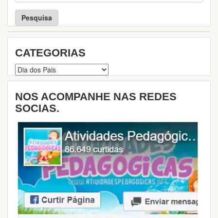
s
q
u
i
s
CATEGORIAS
a
Categorias
NOS ACOMPANHE NAS REDES
SOCIAS.