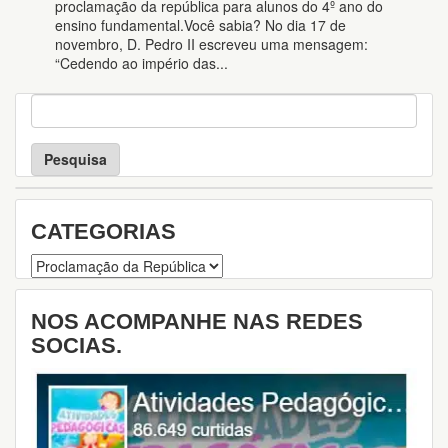
proclamação da república para alunos do 4º ano do
ensino fundamental.Você sabia? No dia 17 de
novembro, D. Pedro II escreveu uma mensagem:
“Cedendo ao império das...
P
e
s
q
u
i
s
CATEGORIAS
a
Categorias
NOS ACOMPANHE NAS REDES
SOCIAS.