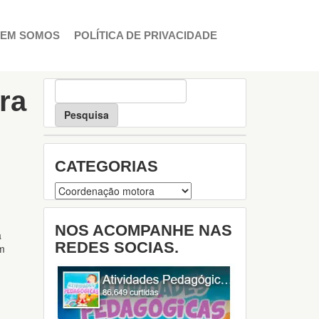
EM SOMOS
POLÍTICA DE PRIVACIDADE
P
ra
e
s
q
u
i
CATEGORIAS
s
a
Categorias
NOS ACOMPANHE NAS
a
REDES SOCIAS.
em