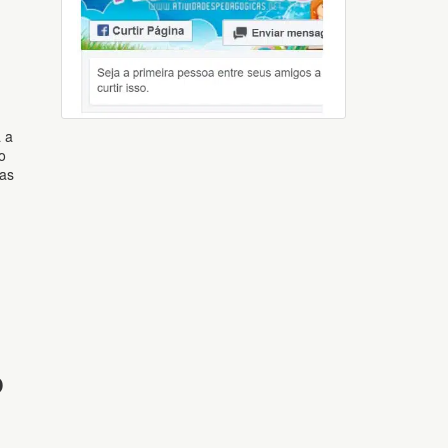
a a
o
fas
O