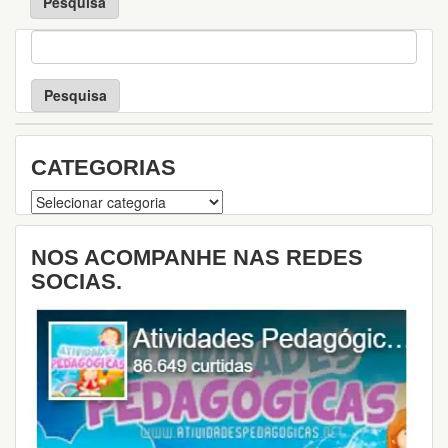
P
e
s
q
u
i
s
CATEGORIAS
a
Categorias
NOS ACOMPANHE NAS REDES
SOCIAS.