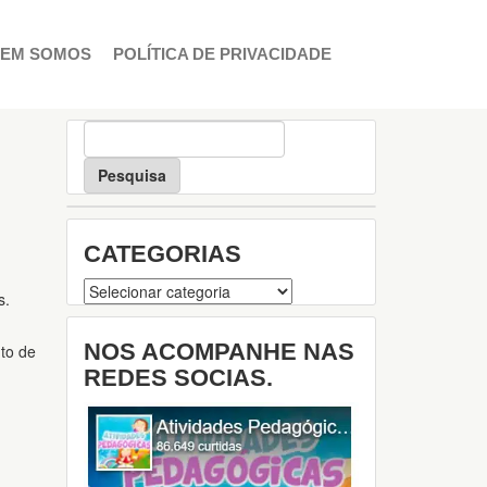
EM SOMOS
POLÍTICA DE PRIVACIDADE
P
e
s
q
u
i
CATEGORIAS
s
a
Categorias
s.
NOS ACOMPANHE NAS
to de
REDES SOCIAS.