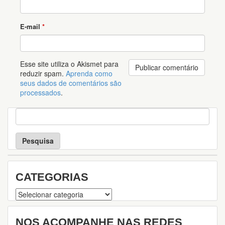
E-mail
*
Esse site utiliza o Akismet para
reduzir spam.
Aprenda como
seus dados de comentários são
processados
.
P
e
s
q
u
i
s
CATEGORIAS
a
Categorias
NOS ACOMPANHE NAS REDES