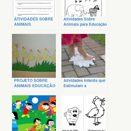
ATIVIDADES SOBRE
Atividades Sobre
ANIMAIS
Animais para Educação
VERTEBRADOS E
Infantil
INVERTEBRADOS
PROJETO SOBRE
Atividades Infantis que
ANIMAIS EDUCAÇÃO
Estimulam a
INFANTIL
Criatividade