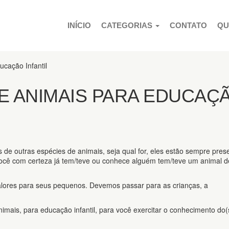
PULAR PARA O CONTEÚDO
INÍCIO
CATEGORIAS
CONTATO
QU
ucação Infantil
E ANIMAIS PARA EDUCAÇ
es de outras espécies de animais, seja qual for, eles estão sempre pres
Você com certeza já tem/teve ou conhece alguém tem/teve um animal d
alores para seus pequenos. Devemos passar para as crianças, a
mais, para educação infantil, para você exercitar o conhecimento do(