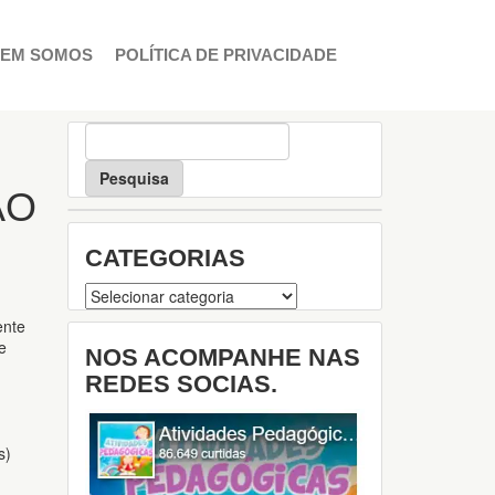
EM SOMOS
POLÍTICA DE PRIVACIDADE
P
e
s
q
ÃO
u
i
CATEGORIAS
s
a
Categorias
ente
e
NOS ACOMPANHE NAS
REDES SOCIAS.
s)