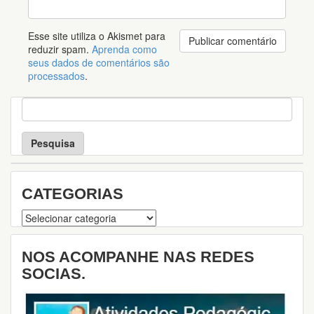
Esse site utiliza o Akismet para
reduzir spam.
Aprenda como
seus dados de comentários são
processados
.
P
e
s
q
u
i
s
CATEGORIAS
a
Categorias
NOS ACOMPANHE NAS REDES
SOCIAS.