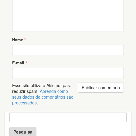
Nome
*
E-mail
*
Esse site utiliza o Akismet para
reduzir spam.
Aprenda como
seus dados de comentários são
processados
.
P
e
s
q