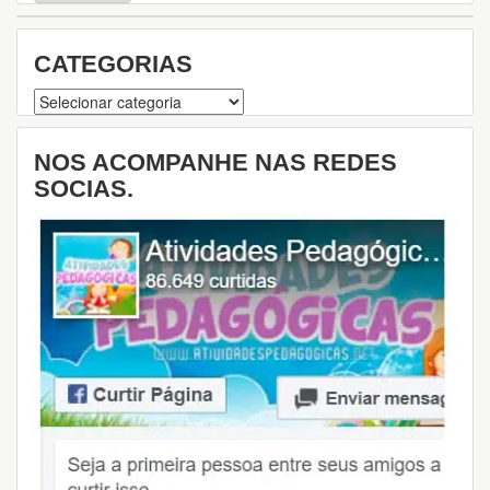
u
i
s
CATEGORIAS
a
Categorias
NOS ACOMPANHE NAS REDES
SOCIAS.