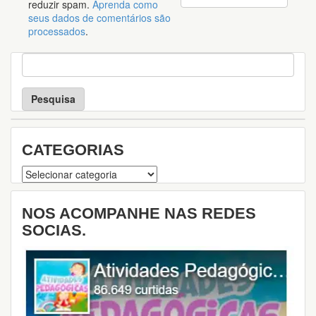
reduzir spam.
Aprenda como
seus dados de comentários são
processados
.
P
e
s
q
u
i
s
CATEGORIAS
a
Categorias
NOS ACOMPANHE NAS REDES
SOCIAS.