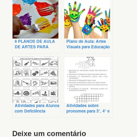
6 PLANOS DE AULA
Plano de Aula: Artes
DE ARTES PARA
Visuais para Educação
EDUCAÇÃO INFANTIL
Infantil
Atividades para Alunos
Atividades sobre
com Deficiência
pronomes para 3°, 4° e
Intelectual para
5° ano para imprimir
Imprimir
Deixe um comentário