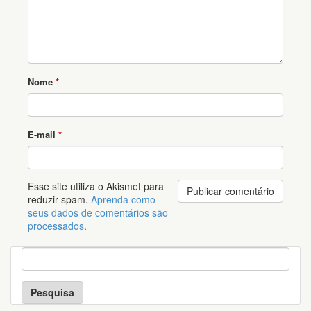
Nome
*
E-mail
*
Esse site utiliza o Akismet para
reduzir spam.
Aprenda como
seus dados de comentários são
processados
.
P
e
s
q
u