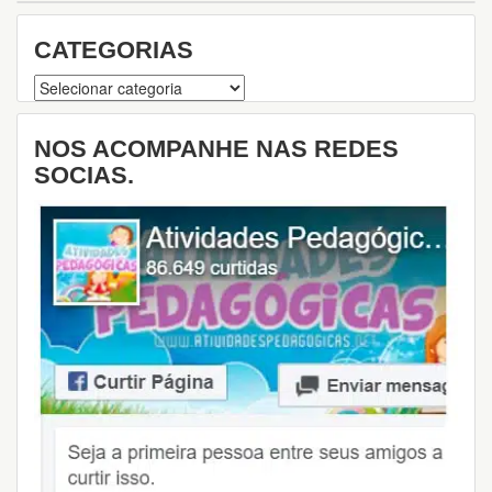
i
s
CATEGORIAS
a
Categorias
NOS ACOMPANHE NAS REDES
SOCIAS.