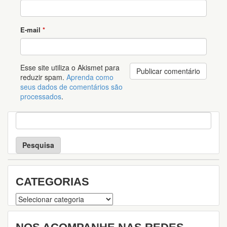
E-mail
*
Esse site utiliza o Akismet para
reduzir spam.
Aprenda como
seus dados de comentários são
processados
.
P
e
s
q
u
i
s
CATEGORIAS
a
Categorias