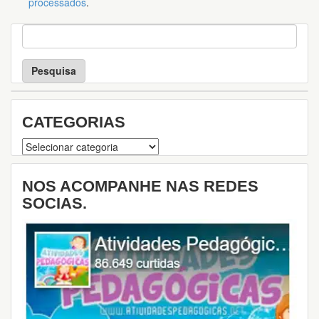
processados
.
P
e
s
q
u
i
s
CATEGORIAS
a
Categorias
NOS ACOMPANHE NAS REDES
SOCIAS.