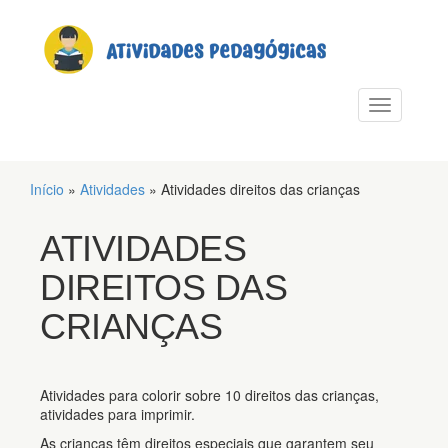
PULAR PARA O CONTEÚDO
Alternar n
Início
»
Atividades
»
Atividades direitos das crianças
ATIVIDADES
DIREITOS DAS
CRIANÇAS
Atividades para colorir sobre 10 direitos das crianças,
atividades para imprimir.
As crianças têm direitos especiais que garantem seu