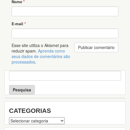
Nome
*
E-mail
*
Esse site utiliza o Akismet para
reduzir spam.
Aprenda como
seus dados de comentários são
processados
.
P
e
s
q
u
i
s
CATEGORIAS
a
Categorias