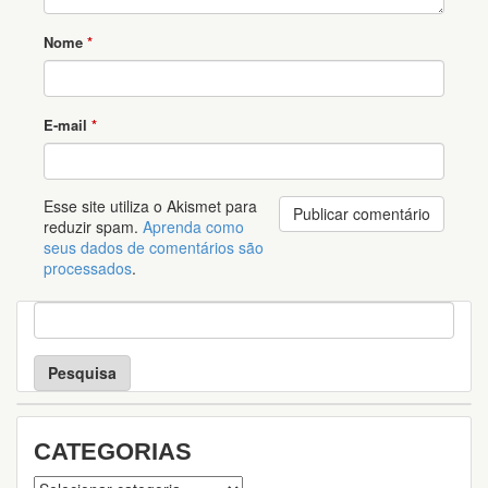
Nome
*
E-mail
*
Esse site utiliza o Akismet para
reduzir spam.
Aprenda como
seus dados de comentários são
processados
.
P
e
s
q
u
i
s
CATEGORIAS
a
Categorias