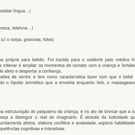
estalar língua…)
boneca, telefone…)
(c/ o corpo, gravuras, fotos)
na própria para bebês. Foi trazida para o ocidente pelo médico f
ca milenar é ampliar os momentos de contato com a criança e fortale
de afeto e despertar a confiança.
ressões de ventre e tem como característica fazer com que o bebê
ndo o líquido amniótico que a envolvia enquanto feto, o massagea
a estruturação do psiquismo da criança, é no ato de brincar que a c
meça a distinguir o real do imaginário. É através da ludicidade q
damenta afetos, elabora conflitos e ansiedade, explora habilidade
etências cognitivas e interativas.