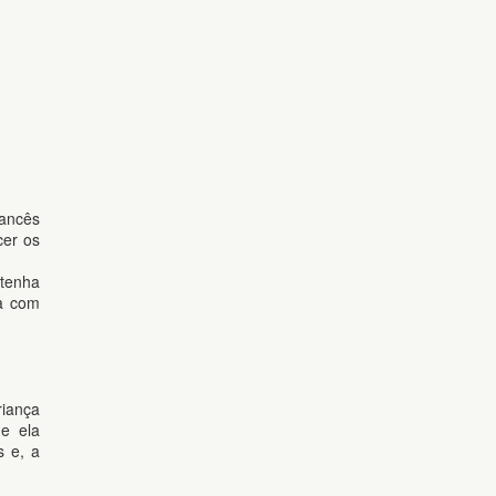
rancês
cer os
 tenha
va com
riança
ue ela
s e, a