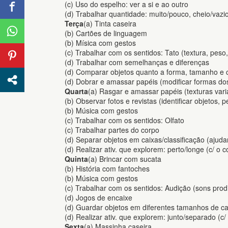
(c) Uso do espelho: ver a si e ao outro
(d) Trabalhar quantidade: muito/pouco, cheio/vaz
Terça
(a) Tinta caseira
(b) Cartões de linguagem
(b) Mísica com gestos
(c) Trabalhar com os sentidos: Tato (textura, peso
(d) Trabalhar com semelhanças e diferenças
(d) Comparar objetos quanto a forma, tamanho e 
(d) Dobrar e amassar papéis (modificar formas do
Quarta
(a) Rasgar e amassar papéis (texturas var
(b) Observar fotos e revistas (identificar objetos, 
(b) Música com gestos
(c) Trabalhar com os sentidos: Olfato
(c) Trabalhar partes do corpo
(d) Separar objetos em caixas/classificação (ajuda
(d) Realizar ativ. que explorem: perto/longe (c/ o c
Quinta
(a) Brincar com sucata
(b) História com fantoches
(b) Música com gestos
(c) Trabalhar com os sentidos: Audição (sons prod
(d) Jogos de encaixe
(d) Guardar objetos em diferentes tamanhos de ca
(d) Realizar ativ. que explorem: junto/separado (c/
Sexta
(a) Massinha caseira