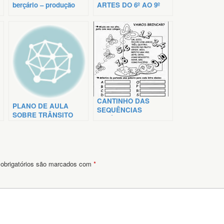
berçário – produção
ARTES DO 6º AO 9º
coletiva e tarefinha
ANO
individual
CANTINHO DAS
PLANO DE AULA
SEQUÊNCIAS
SOBRE TRÂNSITO
DIDÁTICAS + PLANO
DE AULA
obrigatórios são marcados com
*