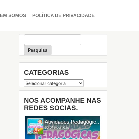
EM SOMOS
POLÍTICA DE PRIVACIDADE
P
e
s
q
u
i
CATEGORIAS
s
a
Categorias
NOS ACOMPANHE NAS
REDES SOCIAS.