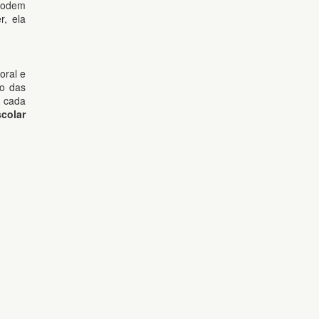
odem
r, ela
oral e
io das
, cada
colar