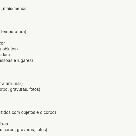
io, mais/menos
, temperatura)
cor
s objetos)
iadas)
pessoas e lugares)
r a arrumar)
orpo, gravuras, fotos)
izidos com objetos e o corpo)
ixas
 o corpo, gravuras, fotos)