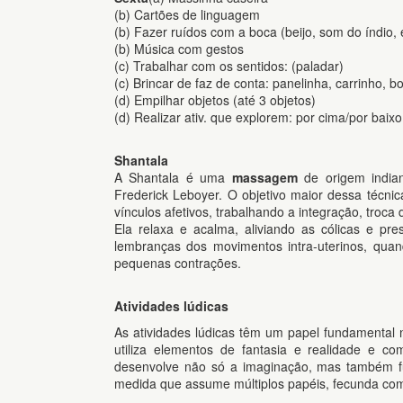
(b) Cartões de linguagem
(b) Fazer ruídos com a boca (beijo, som do índio, 
(b) Música com gestos
(c) Trabalhar com os sentidos: (paladar)
(c) Brincar de faz de conta: panelinha, carrinho, 
(d) Empilhar objetos (até 3 objetos)
(d) Realizar ativ. que explorem: por cima/por baixo 
Shantala
A Shantala é uma
massagem
de origem india
Frederick Leboyer. O objetivo maior dessa técni
vínculos afetivos, trabalhando a integração, troca 
Ela relaxa e acalma, aliviando as cólicas e p
lembranças dos movimentos intra-uterinos, qua
pequenas contrações.
Atividades lúdicas
As atividades lúdicas têm um papel fundamental n
utiliza elementos de fantasia e realidade e co
desenvolve não só a imaginação, mas também fun
medida que assume múltiplos papéis, fecunda comp