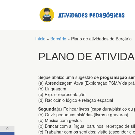
Início
»
Berçário
»
Plano de atividades de Berçário
PLANO DE ATIVID
Segue abaixo uma sugestão de
programação se
(a) Aprendizagem Ativa (Exploração PSM/Vida prát
(b) Linguagem
(c) Exp. e representação
(d) Raciocínio lógico e relação espacial
Segunda
(a) Folhear livros (capa dura/plástico ou 
(b) Ouvir pequenas histórias (livros e gravuras)
(b) Música com gestos
(b) Brincar com a língua, barulhos, repetição de 
0
(c) Trabalhar com os sentidos: visão (esconder e e