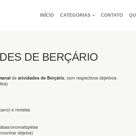
PULAR PARA O CONTEÚDO
INÍCIO
CATEGORIAS
CONTATO
QU
ADES DE BERÇÁRIO
manal
de
atividades de Berçário
, com respectivos objetivos:
ica)
pano) e revistas
sílabas/onomatopéias
ncontrar objetos)