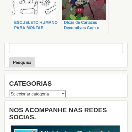
ESQUELETO HUMANO
Dicas de Cartazes
PARA MONTAR
Decorativos Com o
Tema Disney
P
e
s
q
u
i
s
CATEGORIAS
a
Categorias
NOS ACOMPANHE NAS REDES
SOCIAS.