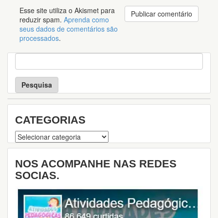
Esse site utiliza o Akismet para
reduzir spam.
Aprenda como
seus dados de comentários são
processados
.
P
e
s
q
u
i
s
CATEGORIAS
a
Categorias
NOS ACOMPANHE NAS REDES
SOCIAS.