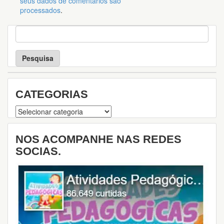
seus dados de comentários são
processados
.
P
e
s
q
u
i
s
CATEGORIAS
a
Categorias
NOS ACOMPANHE NAS REDES
SOCIAS.