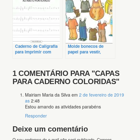
Caderno de Caligrafia
Molde bonecos de
para Imprimir com
papel para vestir,
Letras Pontilhadas em
ótimos para painel do
PDF
tempo
1 COMENTÁRIO PARA
"CAPAS
PARA CADERNO COLORIDAS"
Mairiam Maria da Silva
em
2 de fevereiro de 2019
as
2:48
Estou amando as atividades parabéns
Responder
Deixe um comentário
O seu endereço de e-mail não será publicado.
Campos