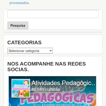
processados
.
P
e
s
q
u
i
s
CATEGORIAS
a
Categorias
NOS ACOMPANHE NAS REDES
SOCIAS.