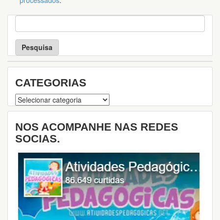
processados
.
P
e
s
q
u
i
s
CATEGORIAS
a
Categorias
NOS ACOMPANHE NAS REDES
SOCIAS.