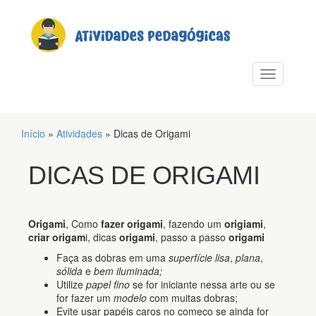
PULAR PARA O CONTEÚDO
Alternar n
Início
»
Atividades
»
Dicas de Origami
DICAS DE ORIGAMI
Origami
, Como
fazer origami
, fazendo um
origiami
,
criar origam
i, dicas
origami
, passo a passo
origami
Faça as dobras em uma
superfície lisa
,
plana
,
sólida
e
bem iluminada;
Utilize
papel fino
se for iniciante nessa arte ou se
for fazer um
modelo
com muitas dobras;
Evite usar papéis caros no começo se ainda for