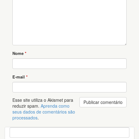
Nome
*
E-mail
*
Esse site utiliza o Akismet para
reduzir spam.
Aprenda como
seus dados de comentários são
processados
.
P
e