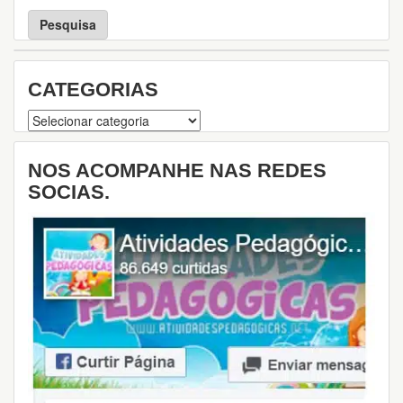
s
q
u
i
s
CATEGORIAS
a
Categorias
NOS ACOMPANHE NAS REDES
SOCIAS.