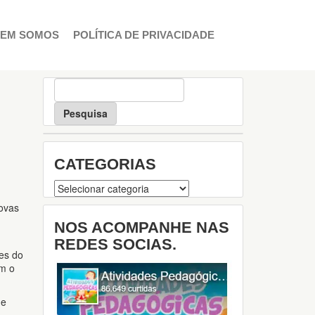
EM SOMOS
POLÍTICA DE PRIVACIDADE
P
e
s
q
u
i
CATEGORIAS
s
a
Categorias
ovas
NOS ACOMPANHE NAS
REDES SOCIAS.
ões do
em o
 e