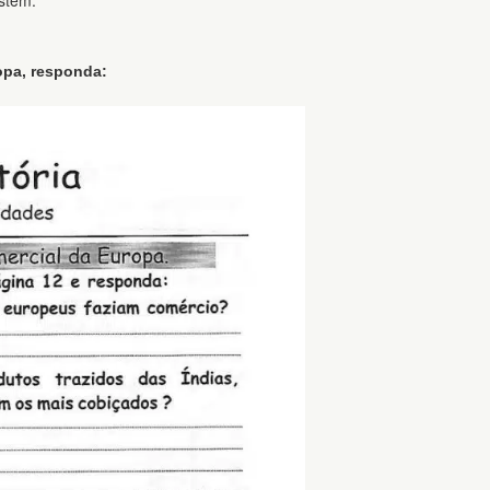
stem:
opa, responda: