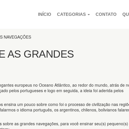
PULAR PARA O CONTEÚDO
INÍCIO
CATEGORIAS
CONTATO
QU
ES NAVEGAÇÕES
E AS GRANDES
gantes europeus no Oceano Atlântico, ao redor do mundo, atrás de n
beçado pelos portugueses e logo em seguida, a ideia foi aderida pelos
nos ensina um pouco sobre como foi o processo de civilização nas regi
larmos o idioma português, os argentinos, chilenos, bolivianos falar
s sobre as grandes navegações, para você ensinar seu(s) pequeno(s)