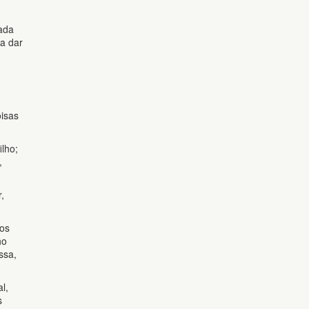
ada
ra dar
oisas
lho;
,
,
 os
ho
ssa,
l,
s