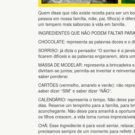
Quem disse que não existe receita para ser um b
pessoa em nossa família, mãe, pai, filho(a) é difer
um tempero mais saboroso à vida em família.
INGREDIENTES QUE NÃO PODEM FALTAR PARA 
CHOCOLATE: representa as palavras doces e o diá
SORRISO: já dizia o pensador “O sorriso é a janela
ficarem difíceis e as palavras enganarem, abra um
MASSA DE MODELAR: representa a brincadeira e a fl
divirtam-se juntos; permita-se inventar e reinven
saber ponderar.
CARTÕES (vermelho, amarelo e verde): não represen
saber dizer “SIM” e saber dizer “NÃO”.
CALENDÁRIO: representa o tempo. Não deixe para
dias. Reserve um tempinho para a família, para br
aconchegante. Não deixe para amanhã a oportun
os filhos crescem, a vida toma rumos imprevisíve
CHÁ: Esse ingrediente é para você sentar, relaxar
precisamos sempre de um momento para refletir. E