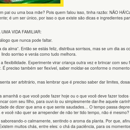
om pai ou uma boa mãe? Pois quem falou isso, tinha razão: NÃO HÁ!C
ente; é um ser único, por isso o que existe são dicas e ingredientes pa
UMA VIDA FAMILIAR:
logo que nunca pode faltar.
 da alma”. Então se estás feliz, distribua sorrisos, mas se um dia as c
 lindo sorriso e verás como tudo melhora.
exibilidade. Experimente virar criança outra vez e brincar com seu fi
tar. É preciso também ser flexível, saber moldar-se conforme o momento
ta ser arbitrário, mas lembrar que é preciso saber dar limites, dosar
 amanhã o que você pode fazer hoje ou o que você deve fazer todos
incar com seu filho, para ouvi-lo ou simplesmente dar-lhe aquele carin
idade de dizer que ama e que sente saudades… O tempo passa depre
is e você não quer se arrepender de não ter tido tempo, não é mesmo?
, saboreando-o calmamente, sentindo o aroma da planta. Por que, afina
xistem muitos chás, entre eles: o chá da paciência, para os momento