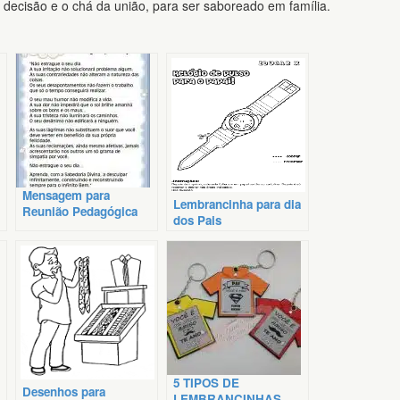
 decisão e o chá da união, para ser saboreado em família.
Mensagem para
Lembrancinha para dia
Reunião Pedagógica
dos Pais
Com Professores
5 TIPOS DE
Desenhos para
LEMBRANCINHAS