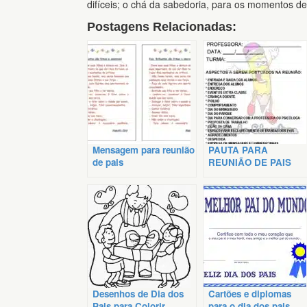
difíceis; o chá da sabedoria, para os momentos de
Postagens Relacionadas:
Mensagem para reunião
PAUTA PARA
de pais
REUNIÃO DE PAIS
Desenhos de Dia dos
Cartões e diplomas
Pais para Colorir
para o dia dos pais