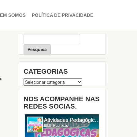
EM SOMOS
POLÍTICA DE PRIVACIDADE
P
e
s
q
u
i
CATEGORIAS
s
a
 o
Categorias
NOS ACOMPANHE NAS
REDES SOCIAS.