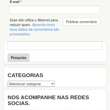
E-mail
*
Esse site utiliza o Akismet para
reduzir spam.
Aprenda como
seus dados de comentários são
processados
.
P
e
s
q
u
i
s
CATEGORIAS
a
Categorias
NOS ACOMPANHE NAS REDES
SOCIAS.