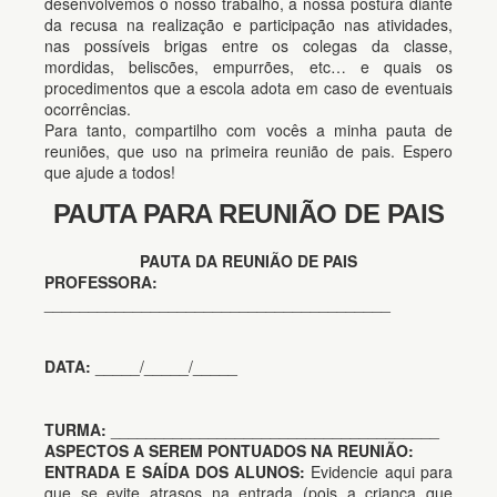
desenvolvemos o nosso trabalho, a nossa postura diante
da recusa na realização e participação nas atividades,
nas possíveis brigas entre os colegas da classe,
mordidas, beliscões, empurrões, etc… e quais os
procedimentos que a escola adota em caso de eventuais
ocorrências.
Para tanto, compartilho com vocês a minha pauta de
reuniões, que uso na primeira reunião de pais. Espero
que ajude a todos!
PAUTA PARA REUNIÃO DE PAIS
PAUTA DA REUNIÃO DE PAIS
PROFESSORA:
_______________________________________
DATA:
_____/_____/_____
TURMA:
_____________________________________
ASPECTOS A SEREM PONTUADOS NA REUNIÃO:
ENTRADA E SAÍDA DOS ALUNOS:
Evidencie aqui para
que se evite atrasos na entrada (pois a criança que