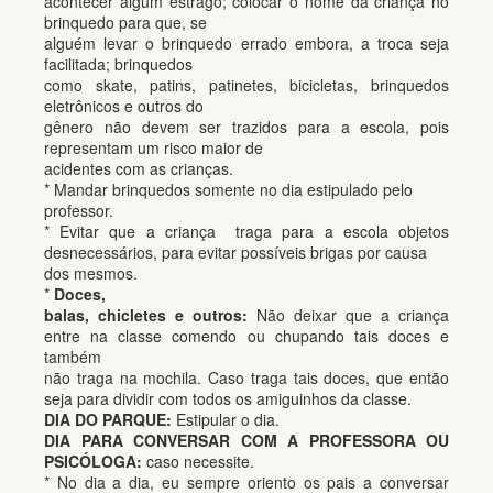
acontecer algum estrago; colocar o nome da criança no
brinquedo para que, se
alguém levar o brinquedo errado embora, a troca seja
facilitada; brinquedos
como skate, patins, patinetes, bicicletas, brinquedos
eletrônicos e outros do
gênero não devem ser trazidos para a escola, pois
representam um risco maior de
acidentes com as crianças.
* Mandar brinquedos somente no dia estipulado pelo
professor.
* Evitar que a criança
traga para a escola objetos
desnecessários,
para evitar possíveis brigas por causa
dos mesmos.
*
Doces,
balas, chicletes e outros:
Não deixar que a criança
entre na classe comendo ou chupando tais doces e
também
não traga na mochila. Caso traga tais doces, que então
seja para dividir com todos os amiguinhos da classe.
DIA DO PARQUE:
Estipular o dia.
DIA PARA CONVERSAR COM A PROFESSORA OU
PSICÓLOGA:
caso necessite.
* No dia a dia, eu sempre oriento os pais a conversar