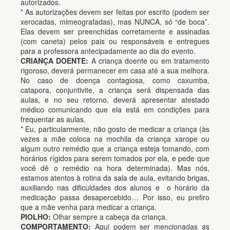
autorizados.
* As autorizações devem ser feitas por escrito (podem ser
xerocadas, mimeografadas), mas NUNCA, só “de boca”.
Elas devem ser preenchidas corretamente e assinadas
(com caneta) pelos pais ou responsáveis e entregues
para a professora antecipadamente ao dia do evento.
CRIANÇA DOENTE:
A criança doente ou em tratamento
rigoroso, deverá permanecer em casa até a sua melhora.
No caso de doença contagiosa, como caxumba,
catapora, conjuntivite, a criança será dispensada das
aulas, e no seu retorno, deverá apresentar atestado
médico comunicando que ela está em condições para
frequentar as aulas.
* Eu, particularmente, não gosto de medicar a criança (às
vezes a mãe coloca na mochila da criança xarope ou
algum outro remédio que a criança esteja tomando, com
horários rígidos para serem tomados por ela, e pede que
você dê o remédio na hora determinada). Mas nós,
estamos atentos à rotina da sala de aula, evitando brigas,
auxiliando nas dificuldades dos alunos e o horário da
medicação passa desapercebido… Por isso, eu prefiro
que a mãe venha para medicar a criança.
PIOLHO:
Olhar sempre a cabeça da criança.
COMPORTAMENTO:
Aqui podem ser mencionadas as