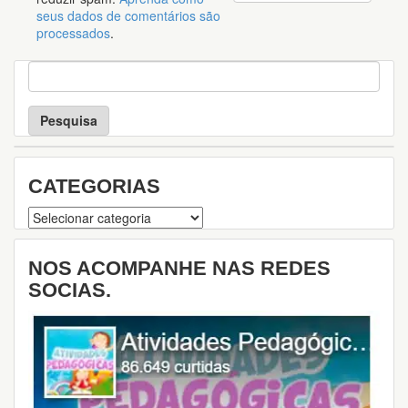
seus dados de comentários são
processados
.
P
e
s
q
u
i
s
CATEGORIAS
a
Categorias
NOS ACOMPANHE NAS REDES
SOCIAS.