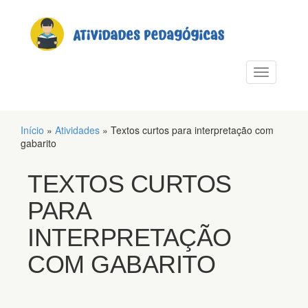
PULAR PARA O CONTEÚDO
Alternar n
Início
»
Atividades
»
Textos curtos para interpretação com
gabarito
TEXTOS CURTOS
PARA
INTERPRETAÇÃO
COM GABARITO