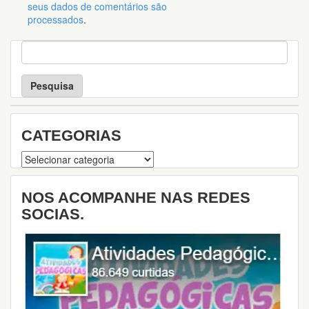
seus dados de comentários são
processados
.
P
e
s
q
u
i
s
CATEGORIAS
a
Categorias
NOS ACOMPANHE NAS REDES
SOCIAS.