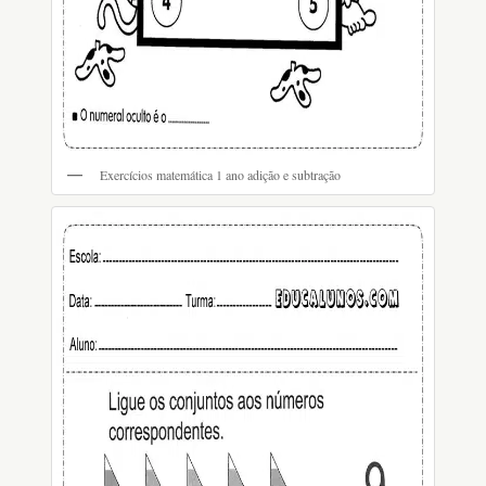
Exercícios matemática 1 ano adição e subtração