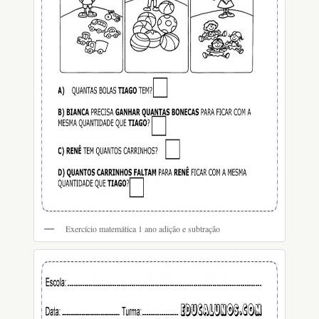
Exercício matemática 1 ano adição e subtração