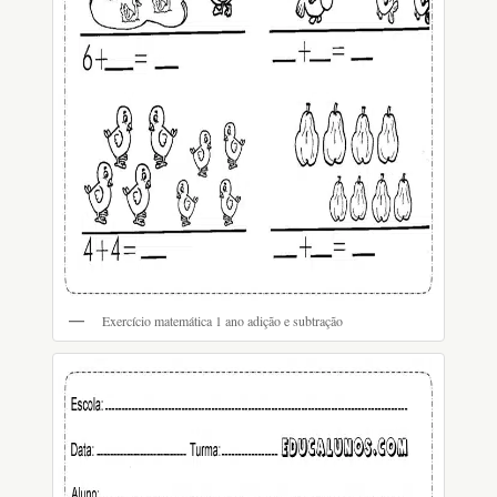
Exercício matemática 1 ano adição e subtração