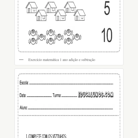
Exercício matemática 1 ano adição e subtração