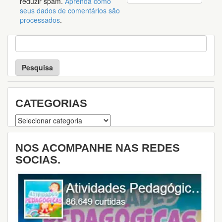
reduzir spam.
Aprenda como
seus dados de comentários são
processados
.
P
e
s
q
u
i
s
CATEGORIAS
a
Categorias
NOS ACOMPANHE NAS REDES
SOCIAS.