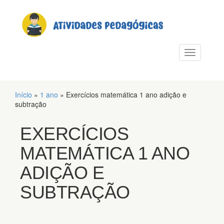
PULAR PARA O CONTEÚDO
Alternar n
Início
»
1 ano
»
Exercícios matemática 1 ano adição e
subtração
EXERCÍCIOS
MATEMÁTICA 1 ANO
ADIÇÃO E
SUBTRAÇÃO