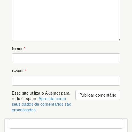
Nome
*
E-mail
*
Esse site utiliza o Akismet para
reduzir spam.
Aprenda como
seus dados de comentários são
processados
.
P
e