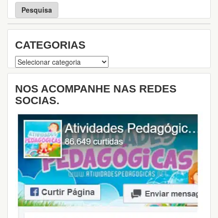
s
q
u
i
s
CATEGORIAS
a
Categorias
NOS ACOMPANHE NAS REDES
SOCIAS.