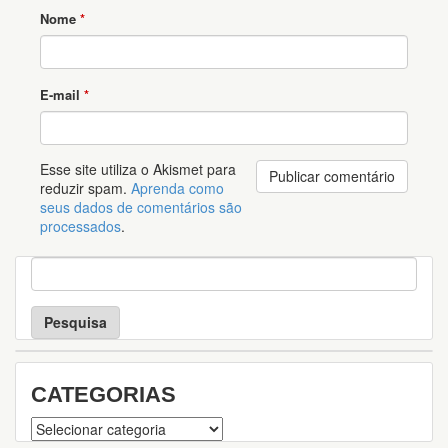
Nome
*
E-mail
*
Esse site utiliza o Akismet para
reduzir spam.
Aprenda como
seus dados de comentários são
processados
.
P
e
s
q
u
i
s
CATEGORIAS
a
Categorias