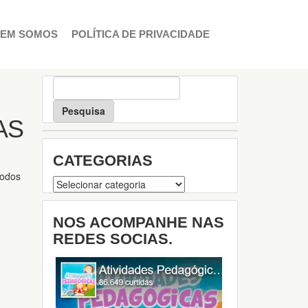
EM SOMOS
POLÍTICA DE PRIVACIDADE
P
e
s
q
AS
u
i
CATEGORIAS
s
a
todos
Categorias
NOS ACOMPANHE NAS
REDES SOCIAS.