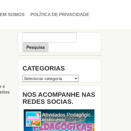
EM SOMOS
POLÍTICA DE PRIVACIDADE
P
e
s
q
u
i
CATEGORIAS
s
a
Categorias
e é
estões
NOS ACOMPANHE NAS
REDES SOCIAS.