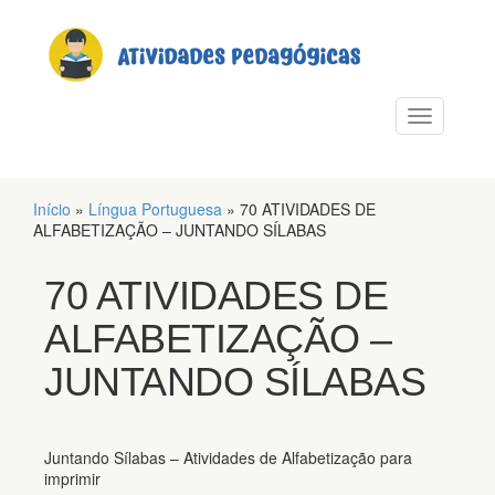
PULAR PARA O CONTEÚDO
Alternar n
Início
»
Língua Portuguesa
»
70 ATIVIDADES DE
ALFABETIZAÇÃO – JUNTANDO SÍLABAS
70 ATIVIDADES DE
ALFABETIZAÇÃO –
JUNTANDO SÍLABAS
Juntando Sílabas – Atividades de Alfabetização para
imprimir