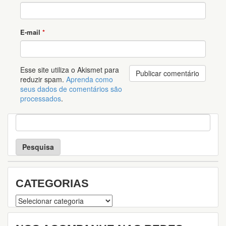
E-mail
*
Esse site utiliza o Akismet para
reduzir spam.
Aprenda como
seus dados de comentários são
processados
.
P
e
s
q
u
i
s
CATEGORIAS
a
Categorias