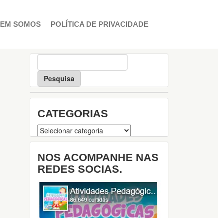
EM SOMOS
POLÍTICA DE PRIVACIDADE
P
e
s
q
u
i
CATEGORIAS
s
a
Categorias
NOS ACOMPANHE NAS
REDES SOCIAS.