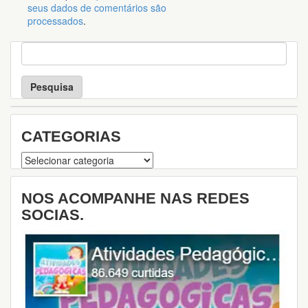
seus dados de comentários são
processados
.
P
e
s
q
u
i
s
CATEGORIAS
a
Categorias
NOS ACOMPANHE NAS REDES
SOCIAS.