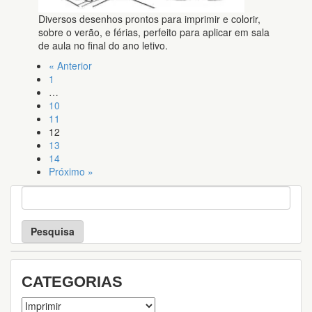
Diversos desenhos prontos para imprimir e colorir,
sobre o verão, e férias, perfeito para aplicar em sala
de aula no final do ano letivo.
« Anterior
1
…
10
11
12
13
14
Próximo »
P
e
s
q
u
i
s
CATEGORIAS
a
Categorias