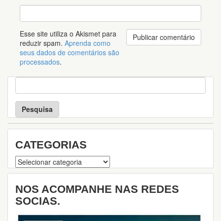
Esse site utiliza o Akismet para
reduzir spam.
Aprenda como
seus dados de comentários são
processados
.
P
e
s
q
u
i
s
CATEGORIAS
a
Categorias
NOS ACOMPANHE NAS REDES
SOCIAS.