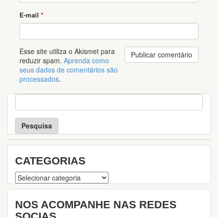
E-mail
*
Esse site utiliza o Akismet para
reduzir spam.
Aprenda como
seus dados de comentários são
processados
.
P
e
s
q
u
i
s
CATEGORIAS
a
Categorias
NOS ACOMPANHE NAS REDES
SOCIAS.