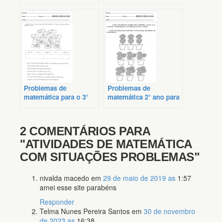
ano
imprimir
Problemas de
Problemas de
matemática para o 3°
matemática 2° ano para
anos
imprimir
2 COMENTÁRIOS PARA
"ATIVIDADES DE MATEMÁTICA
COM SITUAÇÕES PROBLEMAS"
nivalda macedo
em
29 de maio de 2019 as
1:57
amei esse site parabéns
Responder
Telma Nunes Pereira Santos
em
30 de novembro
de 2023 as
16:38