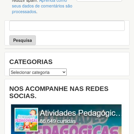
reduzir spam.
Aprenda como
seus dados de comentários são
processados
.
P
e
s
q
u
i
s
CATEGORIAS
a
Categorias
NOS ACOMPANHE NAS REDES
SOCIAS.