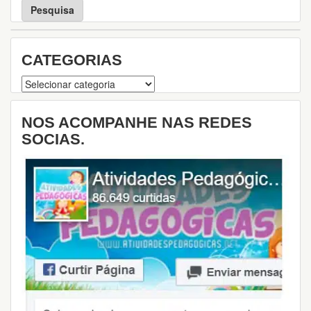
q
u
i
s
CATEGORIAS
a
Categorias
NOS ACOMPANHE NAS REDES
SOCIAS.