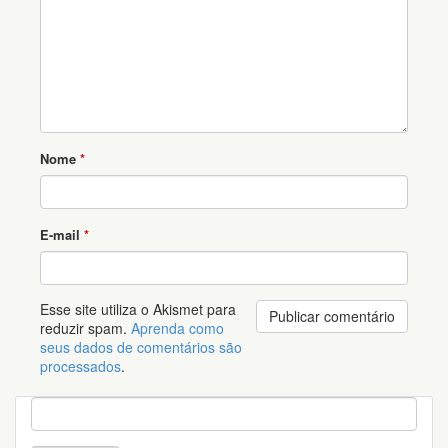
Nome
*
E-mail
*
Esse site utiliza o Akismet para
reduzir spam.
Aprenda como
seus dados de comentários são
processados
.
P
e
s