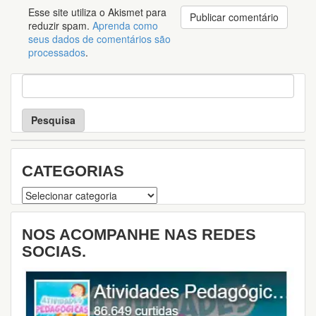
Esse site utiliza o Akismet para
reduzir spam.
Aprenda como
seus dados de comentários são
processados
.
P
e
s
q
u
i
s
CATEGORIAS
a
Categorias
NOS ACOMPANHE NAS REDES
SOCIAS.