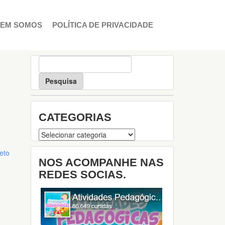
EM SOMOS
POLÍTICA DE PRIVACIDADE
P
e
s
q
u
i
CATEGORIAS
s
a
Categorias
eto
NOS ACOMPANHE NAS
REDES SOCIAS.