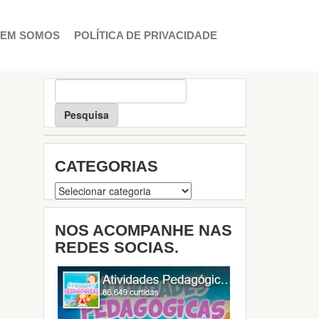
EM SOMOS
POLÍTICA DE PRIVACIDADE
P
e
s
q
u
i
CATEGORIAS
s
a
Categorias
NOS ACOMPANHE NAS
REDES SOCIAS.