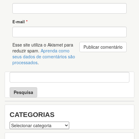
E-mail
*
Esse site utiliza o Akismet para
reduzir spam.
Aprenda como
seus dados de comentários são
processados
.
P
e
s
q
u
i
s
CATEGORIAS
a
Categorias