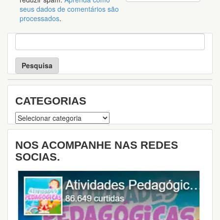
seus dados de comentários são
processados
.
P
e
s
q
u
i
s
CATEGORIAS
a
Categorias
NOS ACOMPANHE NAS REDES
SOCIAS.