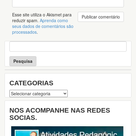
Esse site utiliza o Akismet para
reduzir spam.
Aprenda como
seus dados de comentários são
processados
.
P
e
s
q
u
i
s
CATEGORIAS
a
Categorias
NOS ACOMPANHE NAS REDES
SOCIAS.