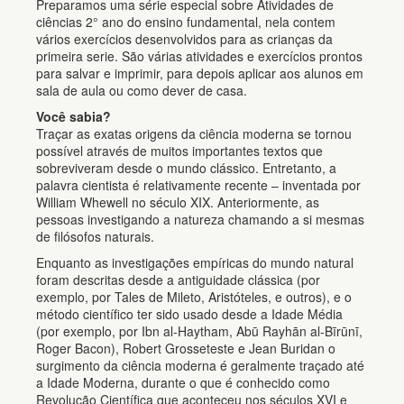
Preparamos uma série especial sobre Atividades de
ciências 2° ano do ensino fundamental, nela contem
vários exercícios desenvolvidos para as crianças da
primeira serie. São várias atividades e exercícios prontos
para salvar e imprimir, para depois aplicar aos alunos em
sala de aula ou como dever de casa.
Você sabia?
Traçar as exatas origens da ciência moderna se tornou
possível através de muitos importantes textos que
sobreviveram desde o mundo clássico. Entretanto, a
palavra cientista é relativamente recente – inventada por
William Whewell no século XIX. Anteriormente, as
pessoas investigando a natureza chamando a si mesmas
de filósofos naturais.
Enquanto as investigações empíricas do mundo natural
foram descritas desde a antiguidade clássica (por
exemplo, por Tales de Mileto, Aristóteles, e outros), e o
método científico ter sido usado desde a Idade Média
(por exemplo, por Ibn al-Haytham, Abū Rayhān al-Bīrūnī,
Roger Bacon), Robert Grosseteste e Jean Buridan o
surgimento da ciência moderna é geralmente traçado até
a Idade Moderna, durante o que é conhecido como
Revolução Científica que aconteceu nos séculos XVI e