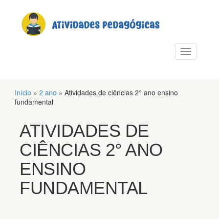
PULAR PARA O CONTEÚDO
Alternar n
Início
»
2 ano
»
Atividades de ciências 2° ano ensino
fundamental
ATIVIDADES DE
CIÊNCIAS 2° ANO
ENSINO
FUNDAMENTAL