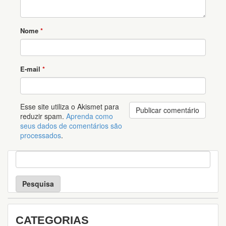
Nome
*
E-mail
*
Esse site utiliza o Akismet para
reduzir spam.
Aprenda como
seus dados de comentários são
processados
.
P
e
s
q
u
i
s
CATEGORIAS
a