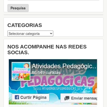
s
q
u
i
s
CATEGORIAS
a
Categorias
NOS ACOMPANHE NAS REDES
SOCIAS.