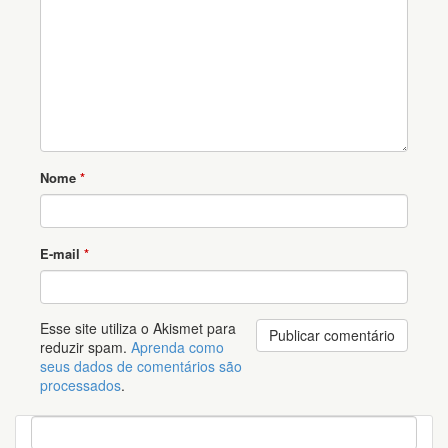
Nome
*
E-mail
*
Esse site utiliza o Akismet para
reduzir spam.
Aprenda como
seus dados de comentários são
processados
.
P
e